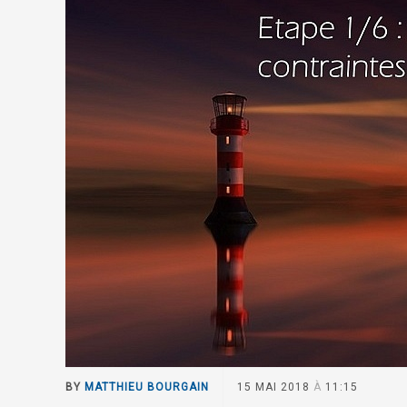
BY
MATTHIEU BOURGAIN
15 MAI 2018
À
11:15